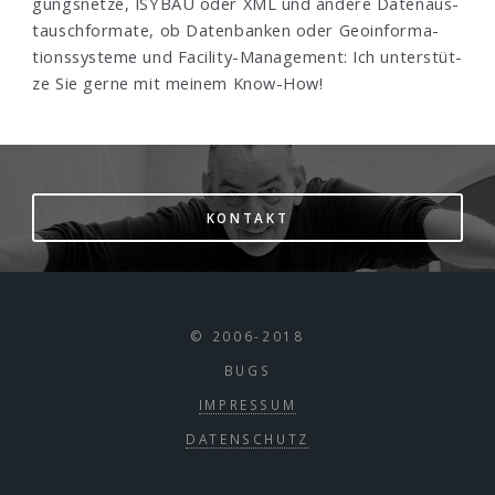
gungs­netze, ISYBAU oder XML und andere Da­ten­aus­
tausch­for­mate, ob Da­ten­ban­ken oder Geo­in­for­ma­
tions­sys­teme und Facility-Ma­na­ge­ment: Ich un­ter­stüt­
ze Sie ger­ne mit mei­nem Know-How!
KONTAKT
© 2006-2018
BUGS
IMPRESSUM
DATENSCHUTZ