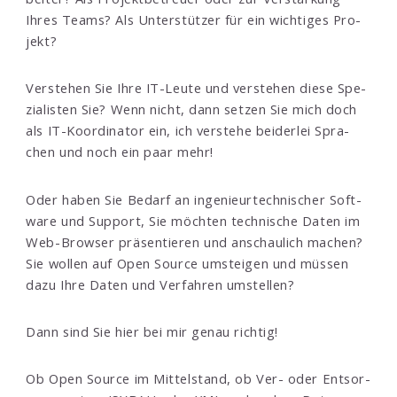
Ihres Teams? Als Unter­stüt­zer für ein wich­tiges Pro­
jekt?
Ver­ste­hen Sie Ihre IT-Leu­te und ver­stehen die­se Spe­
zia­lis­ten Sie? Wenn nicht, dann set­zen Sie mich doch
als IT-Ko­or­di­na­tor ein, ich ver­ste­he beiderlei Spra­
chen und noch ein paar mehr!
Oder ha­ben Sie Be­darf an in­genieur­tech­nischer Soft­
ware und Support, Sie möch­ten tech­ni­sche Da­ten im
Web-Browser prä­sen­tie­ren und an­schaulich machen?
Sie wollen auf Open Source umsteigen und müs­sen
da­zu Ihre Daten und Ver­fahren um­stel­len?
Dann sind Sie hier bei mir ge­nau rich­tig!
Ob Open Source im Mit­tel­stand, ob Ver- oder Ent­sor­