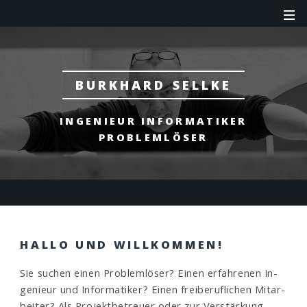
BURKHARD SELLKE
INGENIEUR INFORMATIKER
PROBLEMLÖSER
HALLO UND WILLKOMMEN!
Sie su­chen einen Pro­blem­lö­ser? Ei­nen er­fahren­en In­
gen­ieur und In­for­mati­ker? Einen frei­beruf­lichen Mit­ar­
beiter? Als Pro­jekt­be­treuer oder zur Ver­stär­kung